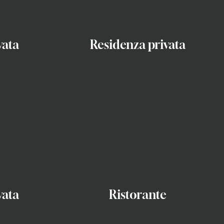
vata
Residenza privata
vata
Ristorante