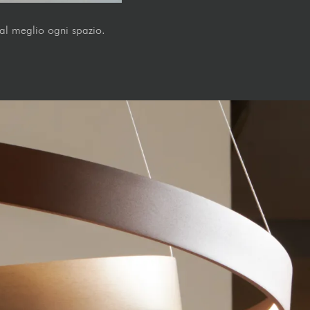
e al meglio ogni spazio.
S